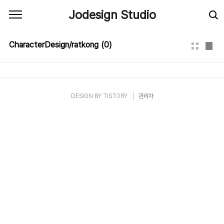
본문 바로가기
Jodesign Studio
CharacterDesign/ratkong
(0)
DESIGN BY
TISTORY
관리자