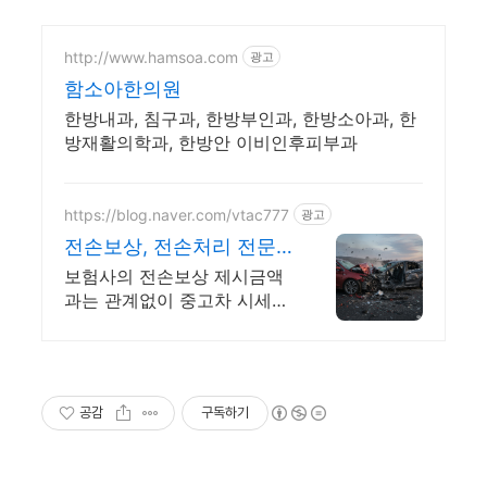
http://www.hamsoa.com
광고
함소아한의원
한방내과, 침구과, 한방부인과, 한방소아과, 한
방재활의학과, 한방안 이비인후피부과
https://blog.naver.com/vtac777
광고
전손보상, 전손처리 전문
MBC 불만제로 모범업체
보험사의 전손보상 제시금액
정
과는 관계없이 중고차 시세가
전손보상의 기준이 됩니다.
전손처리, 침수차감정, 중고차
사기 등 자동차 문제를 여기
에서 해결하세요.
공감
구독하기