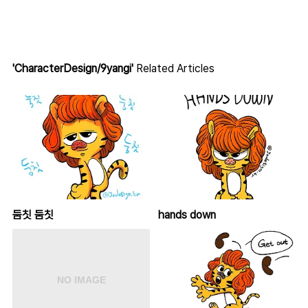
'CharacterDesign/9yangi'
Related Articles
둠칫 둠칫
hands down